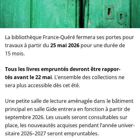
La biblio­thèque France-Quéré fer­me­ra ses portes pour
tra­vaux à par­tir du
25 mai 2026
pour une durée de
15 mois.
Tous les livres emprun­tés devront être rap­por­
tés
avant le 22 mai
. L’ensemble des col­lec­tions ne
sera plus acces­sible dès cet été.
Une petite salle de lec­ture amé­na­gée dans le bâti­ment
prin­ci­pal en salle Gide entre­ra en fonc­tion à par­tir de
sep­tembre 2026. Les usuels seront consul­tables sur
place, les nou­veau­tés acquises pen­dant l’an­née uni­ver­
si­taire 2026–2027 seront empruntables.