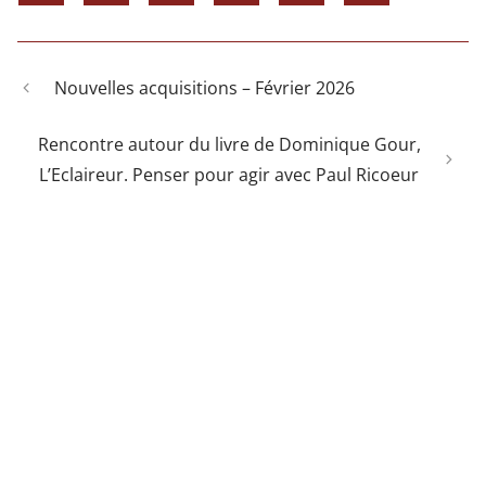
ON
ON
ON
ON
ON
ON EMAIL
X
FACEBOOK
LINKEDIN
WHATSAPP
BLUESKY
(TWITTER)
Nouvelles acquisitions – Février 2026
Rencontre autour du livre de Dominique Gour,
L’Eclaireur. Penser pour agir avec Paul Ricoeur