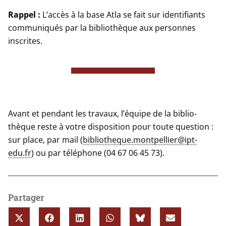
Rappel :
L’accès à la base Atla se fait sur iden­ti­fiants
com­mu­ni­qués par la biblio­thèque aux per­sonnes
inscrites.
Avant et pen­dant les tra­vaux, l’é­quipe de la biblio­
thèque reste à votre dis­po­si­tion pour toute ques­tion :
sur place, par mail (
bibliotheque.montpellier@ipt-
edu.fr
) ou par télé­phone (04 67 06 45 73).
Partager
SHARE
SHARE
SHARE
SHARE
SHARE
SHARE