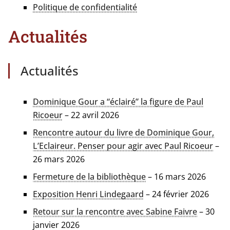
Politique de confidentialité
Actualités
Actualités
Dominique Gour a “éclai­ré” la figure de Paul
Ricoeur
– 22 avril 2026
Rencontre autour du livre de Dominique Gour,
L’Eclaireur. Penser pour agir avec Paul Ricoeur
–
26 mars 2026
Fermeture de la biblio­thèque
– 16 mars 2026
Exposition Henri Lindegaard
– 24 février 2026
Retour sur la ren­contre avec Sabine Faivre
– 30
jan­vier 2026