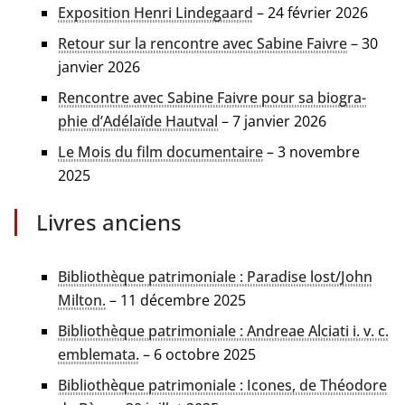
Exposition Henri Lindegaard
– 24 février 2026
Retour sur la ren­contre avec Sabine Faivre
– 30
jan­vier 2026
Rencontre avec Sabine Faivre pour sa bio­gra­
phie d’Adélaïde Hautval
– 7 jan­vier 2026
Le Mois du film docu­men­taire
– 3 novembre
2025
Livres anciens
Bibliothèque patri­mo­niale : Paradise lost/John
Milton.
– 11 décembre 2025
Bibliothèque patri­mo­niale : Andreae Alciati i. v. c.
emble­ma­ta.
– 6 octobre 2025
Bibliothèque patri­mo­niale : Icones, de Théodore