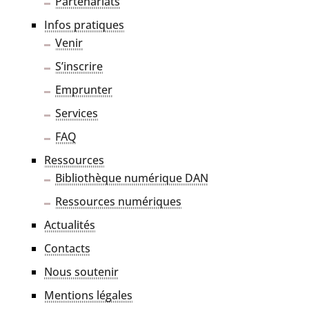
Partenariats
Infos pra­tiques
Venir
S’inscrire
Emprunter
Services
FAQ
Ressources
Bibliothèque numé­rique DAN
Ressources numé­riques
Actualités
Contacts
Nous sou­te­nir
Mentions légales