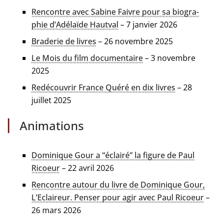
Rencontre avec Sabine Faivre pour sa bio­gra­
phie d’Adélaïde Hautval
– 7 jan­vier 2026
Braderie de livres
– 26 novembre 2025
Le Mois du film docu­men­taire
– 3 novembre
2025
Redécouvrir France Quéré en dix livres
– 28
juillet 2025
Animations
Dominique Gour a “éclai­ré” la figure de Paul
Ricoeur
– 22 avril 2026
Rencontre autour du livre de Dominique Gour,
L’Eclaireur. Penser pour agir avec Paul Ricoeur
–
26 mars 2026